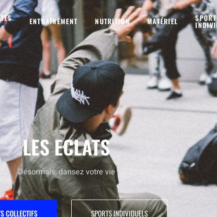
NTES
SPORT
ENTRAÎNEMENT
NUTRITION
MATÉRIEL
INDIV
LES ECLATS
Désormais, dansez votre vie
S COLLECTIFS
SPORTS INDIVIDUELS